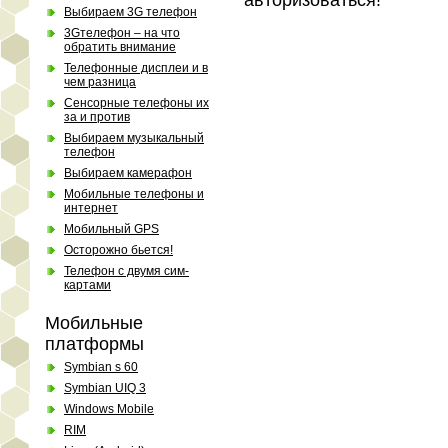
Выбираем 3G телефон
3Gтелефон – на что
обратить внимание
Телефонные дисплеи и в
чем разница
Сенсорные телефоны их
за и против
Выбираем музыкальный
телефон
Выбираем камерафон
Мобильные телефоны и
интернет
Мобильный GPS
Осторожно бьется!
Телефон с двумя сим-
картами
Мобильные
платформы
Symbian s 60
Symbian UIQ 3
Windows Mobile
RIM