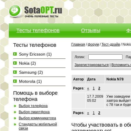
Тесты телефонов
Отзывы
Ф
Тесты телефонов
Главная
/
форум
/
Тест-драйв
/ Noki
Sony Ericsson (1)
Логин:
Па
Nokia (2)
Зарегистрироваться
|
Вспомнить 
Samsung (2)
Автор
Дата
Nokia N78
Motorola (1)
Pages
:
«
1
2
Помощь в выборе
17.7.2009
Уже завидуем 
телефона
05:02
завтра выйдет
с 78 так и буд
Выбор телефона
Выбор смартфона
Pages
:
«
1
2
Выбор коммуникатора
Чтобы участвовать в о
Стандарты мобильной
связи
авторизоваться!