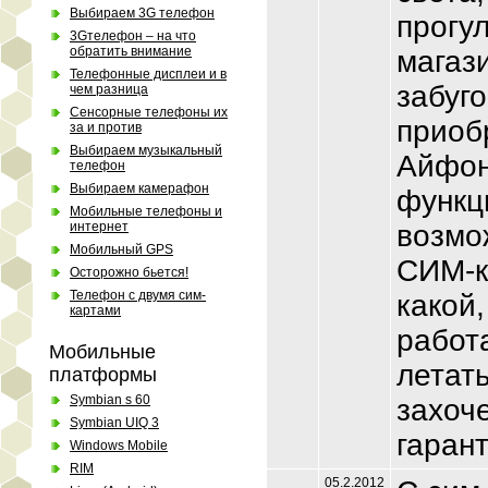
Выбираем 3G телефон
прогу
3Gтелефон – на что
обратить внимание
магаз
Телефонные дисплеи и в
забуг
чем разница
Сенсорные телефоны их
приоб
за и против
Выбираем музыкальный
Айфон
телефон
Выбираем камерафон
функц
Мобильные телефоны и
интернет
возмо
Мобильный GPS
СИМ-к
Осторожно бьется!
Телефон с двумя сим-
какой,
картами
работа
Мобильные
летать
платформы
Symbian s 60
захоче
Symbian UIQ 3
гаран
Windows Mobile
RIM
05.2.2012