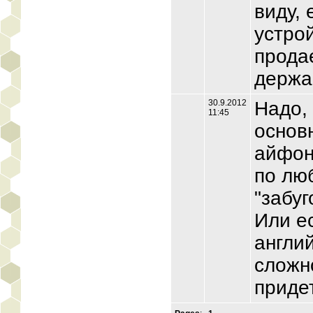
виду,
устро
прода
держа
30.9.2012
Надо, 
11:45
основ
айфон
по лю
"забу
Или е
англий
сложн
приде