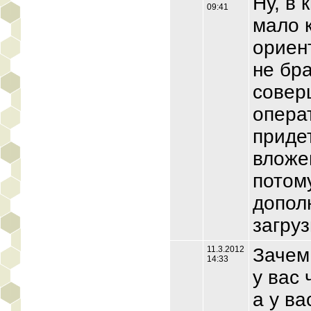
Ну, в
09:41
мало 
ориен
не бра
совер
опера
приде
вложе
потом
допол
загруз
11.3.2012
Зачем 
14:33
у вас 
а у ва