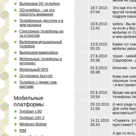
жизни не буде
Выбираем 3G телефон
18.7.2010
Это как это 
3Gтелефон – на что
07:04
крутой телеф
обратить внимание
подруги наши
Телефонные дисплеи и в
10.8.2010
setora - Вы в
чем разница
12:42
ну если у Вас
Сенсорные телефоны их
мобилку от С
за и против
в чем проблем
Выбираем музыкальный
13.8.2010
Какие тут со
телефон
05:25
мобилы укра
Выбираем камерафон
27.8.2010
труня - забе
Мобильные телефоны и
03:38
Сварофски - д
интернет
01.9.2010
Ипончик - те
Мобильный GPS
06:48
Осторожно бьется!
Кому они нуж
обычные телы
Телефон с двумя сим-
- и все приве
картами
02.9.2010
Вроде как д
10:54
телефоны Ver
Мобильные
платформы
29.10.2010
А чего ради 
21:00
Для себя бер
Symbian s 60
красоваться?
Symbian UIQ 3
14.11.2010
>Скажите, эт
Windows Mobile
05:43
престижен? Ч
RIM
А где-то есть