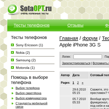
Тесты телефонов
Отзывы
Ф
Тесты телефонов
Главная
/
форум
/
Те
Apple iPhone 3G S
Sony Ericsson (1)
Nokia (2)
Логин:
Па
Samsung (2)
Зарегистрироваться
|
Вспомнить 
Motorola (1)
Автор
Дата
Сотовый тел
Помощь в выборе
телефона
Pages
:
1
2
»
Выбор телефона
29.6.2010
Скажите, это
05:15
престижен? Ч
Выбор смартфона
Выбор коммуникатора
05.7.2010
Вообще круто
05:33
функционал, 
Стандарты мобильной
под себя и н
связи